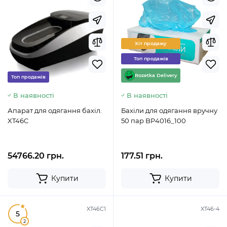
Хіт продажу
Топ продажів
Rozetka Delivery
Топ продажів
В наявності
В наявності
Апарат для одягання бахіл.
Бахіли для одягання вручну
XT46C
50 пар BP4016_100
54766.20 грн.
177.51 грн.
Купити
Купити
XT46C1
XT46-4
5
2