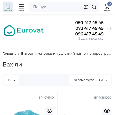
0
Головна
Меню
Кошик
050 417 45 45
073 417 45 45
096 417 45 45
Відділ продажу
Головна
Витратні матеріали, туалетний папір, паперові рушн
Бахіли
15
За замовчуванням
BP4016100
BP40161000