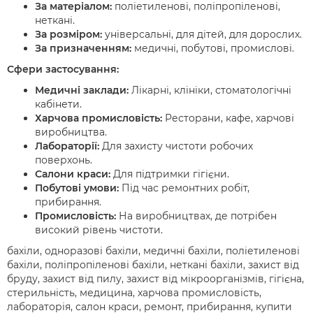
За матеріалом:
поліетиленові, поліпропіленові,
неткані.
За розміром:
універсальні, для дітей, для дорослих.
За призначенням:
медичні, побутові, промислові.
Сфери застосування:
Медичні заклади:
Лікарні, клініки, стоматологічні
кабінети.
Харчова промисловість:
Ресторани, кафе, харчові
виробництва.
Лабораторії:
Для захисту чистоти робочих
поверхонь.
Салони краси:
Для підтримки гігієни.
Побутові умови:
Під час ремонтних робіт,
прибирання.
Промисловість:
На виробництвах, де потрібен
високий рівень чистоти.
бахіли, одноразові бахіли, медичні бахіли, поліетиленові
бахіли, поліпропіленові бахіли, неткані бахіли, захист від
бруду, захист від пилу, захист від мікроорганізмів, гігієна,
стерильність, медицина, харчова промисловість,
лабораторія, салон краси, ремонт, прибирання, купити