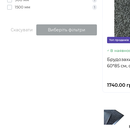
1
1500 мм
1
Скасувати
Виберіть фільтри
Топ продажів
В наявнос
Брудозахи
60*85 см,
1740.00 г