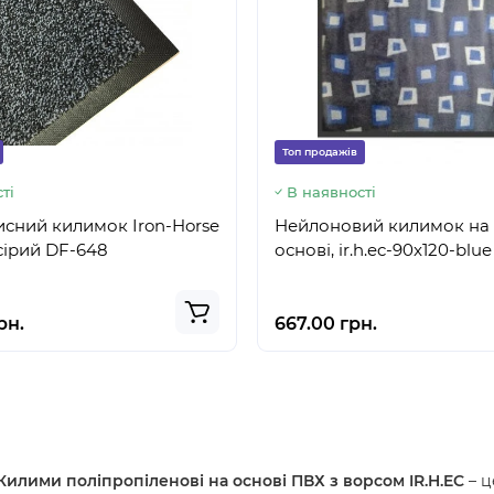
Топ продажів
ті
В наявності
сний килимок Iron-Horse
Нейлоновий килимок на 
 сірий DF-648
основі, ir.h.ec-90x120-blue
рн.
667.00 грн.
Килими поліпропіленові на основі ПВХ з ворсом IR.H.EC
– ц