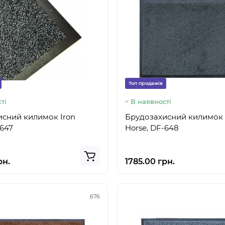
Топ продажів
ті
В наявності
сний килимок Iron
Брудозахисний килимок 
-647
Horse, DF-648
рн.
1785.00 грн.
676