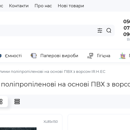
йс
Контакти
Про нас
Нові товари
05
07
09
В
Ємності
Паперові вироби
Гігієна
лими поліпропіленові на основі ПВХ з ворсом IR.H.EC
поліпропіленові на основі ПВХ з ворсо
XL85x150