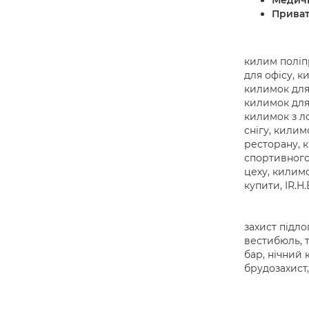
Медичн
Приват
килим поліп
для офісу, к
килимок для
килимок для
килимок з л
снігу, килим
ресторану, к
спортивного
цеху, килимо
купити, IR.H.
захист підло
вестибюль, т
бар, нічний 
брудозахист,