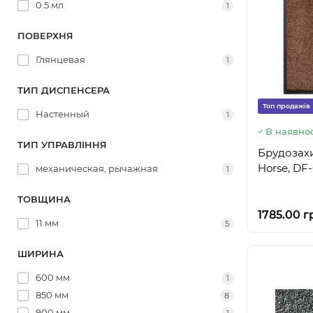
0.5 мл
1
ПОВЕРХНЯ
Глянцевая
1
ТИП ДИСПЕНСЕРА
Топ продажів
Настенный
1
В наявнос
ТИП УПРАВЛІННЯ
Брудозахи
Horse, DF
механическая, рычажная
1
ТОВЩИНА
1785.00 г
11 мм
5
ШИРИНА
600 мм
1
850 мм
8
900 мм