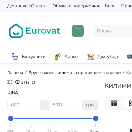
Доставка І Оплата
Обмін та повернення
Блог
Пра
Біотуалети
Арома
Дім & Сад
Головна
Брудозахисні килими та протиковзькі стрічки
Ки
Фільтр
Килими 
ЦІНА
-
грн.
667
1,8 тис.
2,9 тис.
4,0 тис.
5,1 тис.