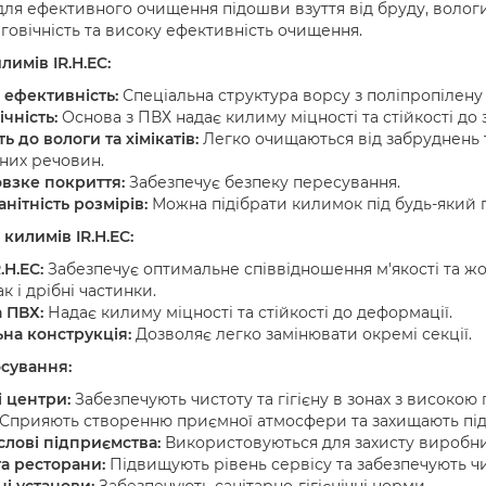
для ефективного очищення підошви взуття від бруду, вологи
вговічність та високу ефективність очищення.
имів IR.H.EC:
 ефективність:
Спеціальна структура ворсу з поліпропілену
чність:
Основа з ПВХ надає килиму міцності та стійкості до
ть до вологи та хімікатів:
Легко очищаються від забруднень т
чних речовин.
взке покриття:
Забезпечує безпеку пересування.
нітність розмірів:
Можна підібрати килимок під будь-який п
килимів IR.H.EC:
.H.EC:
Забезпечує оптимальне співвідношення м'якості та жо
ак і дрібні частинки.
 ПВХ:
Надає килиму міцності та стійкості до деформації.
на конструкція:
Дозволяє легко замінювати окремі секції.
сування:
і центри:
Забезпечують чистоту та гігієну в зонах з високою 
Сприяють створенню приємної атмосфери та захищають під
лові підприємства:
Використовуються для захисту виробни
та ресторани:
Підвищують рівень сервісу та забезпечують ч