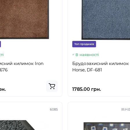
Топ продажів
ті
В наявності
сний килимок Iron
Брудозахисний килимок 
-676
Horse, DF-681
рн.
1785.00 грн.
6085
IR.H.