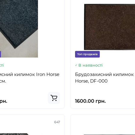
Топ продажів
ті
В наявності
сний килимок Iron Horse
Брудозахисний килимок 
см.
Horse, DF-000
рн.
1600.00 грн.
647