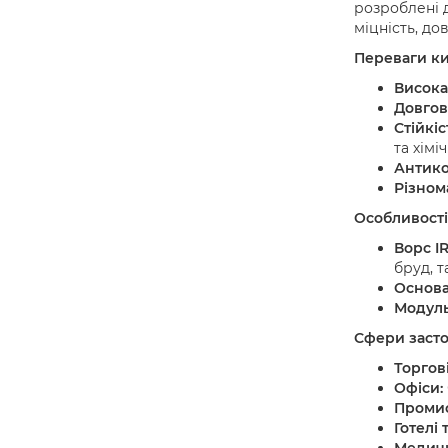
розроблені 
міцність, до
Переваги кил
Висока
Довгові
Стійкіс
та хімі
Антико
Різнома
Особливості 
Ворс IR
бруд, т
Основа
Модуль
Сфери засто
Торгов
Офіси:
Промис
Готелі 