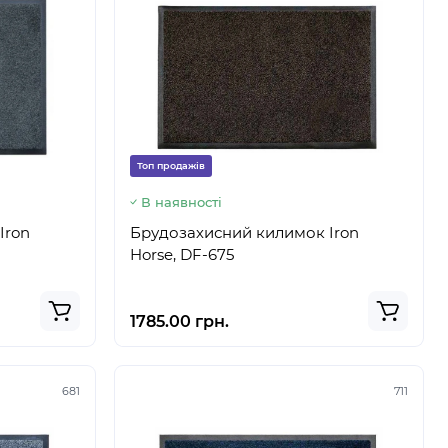
Топ продажів
В наявності
Iron
Брудозахисний килимок Iron
Horse, DF-675
1785.00 грн.
681
711