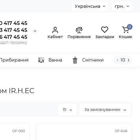
Українська
грн.
0 417 45 45
0
3 417 45 45
6 417 45 45
Кабінет
Порівняння
Закладки
Кошик
ідділ продажу
Прибирання
Ванна
Смітники
1/2
м IR.H.EC
15
За замовчуванням
DF-000
DF-646