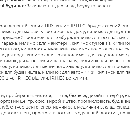
і установи:
Забезпечують санітарно-гігієнічні норми.
ні будинки:
Захищають підлоги від бруду та вологи.
ропіленовий, килим ПВХ, килим IR.H.EC, брудозахисний кил
илимок для магазину, килимок для дому, килимок для вулиці
 прихожей, килимок для тамбура, килимок для ванної, килим
 гаража, килимок для майстерні, килимок гумовий, килимо
оготипом, килимок антиковзкий, килимок вологопоглинаючи
ок для води, килимок для грязі, килимок для залу, килимок
илимок для кафе, килимок для бару, килимок для нічного к
 залу, килимок для медичного закладу, килимок для проми
к для будівництва, килимок для автомийки, килимок для пар
EC ціна, IR.H.EC відгуки, IR.H.EC де купити.
ги, прибирання, чистота, гігієна, безпека, дизайн, інтер'єр, е
орговий центр, офіс, виробництво, промисловість, будівницт
клуб, фітнес-центр, спортивний зал, медичний заклад, склад, ц
 довговічність, простота в догляді, модульний, логотип, пол