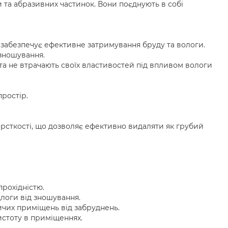
 та абразивних частинок. Вони поєднують в собі
 забезпечує ефективне затримування бруду та вологи.
 зношування.
а не втрачають своїх властивостей під впливом вологи
ростір.
рсткості, що дозволяє ефективно видаляти як грубий
прохідністю.
логи від зношування.
чих приміщень від забруднень.
истоту в приміщеннях.