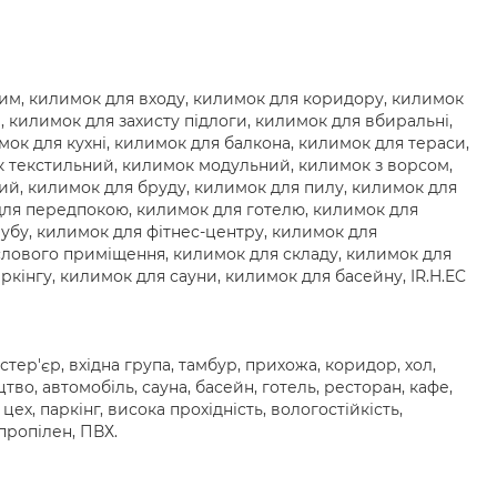
им, килимок для входу, килимок для коридору, килимок
, килимок для захисту підлоги, килимок для вбиральні,
ок для кухні, килимок для балкона, килимок для тераси,
к текстильний, килимок модульний, килимок з ворсом,
й, килимок для бруду, килимок для пилу, килимок для
 для передпокою, килимок для готелю, килимок для
лубу, килимок для фітнес-центру, килимок для
слового приміщення, килимок для складу, килимок для
кінгу, килимок для сауни, килимок для басейну, IR.H.EC
кстер'єр, вхідна група, тамбур, прихожа, коридор, хол,
во, автомобіль, сауна, басейн, готель, ресторан, кафе,
ех, паркінг, висока прохідність, вологостійкість,
іпропілен, ПВХ.