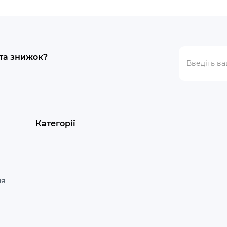
 та знижок?
Категорії
ня