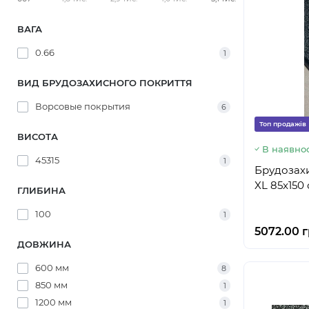
ВАГА
0.66
1
ВИД БРУДОЗАХИСНОГО ПОКРИТТЯ
Ворсовые покрытия
6
Топ продажів
ВИСОТА
В наявнос
45315
1
Брудозахи
XL 85x150 
ГЛИБИНА
100
1
5072.00 г
ДОВЖИНА
600 мм
8
850 мм
1
1200 мм
1