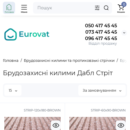
0
Головна
Меню
Кошик
050 417 45 45
073 417 45 45
096 417 45 45
Відділ продажу
Головна
Брудозахисні килими та протиковзькі стрічки
Бруд
Брудозахисні килими Дабл Стріт
15
За замовчуванням
STRIP-120x180-BROWN
STRIP-60x90-BROWN