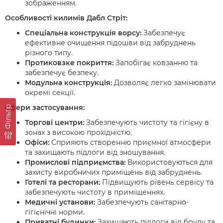
зображенням.
Особливості килимів Дабл Стріт:
Спеціальна конструкція ворсу:
Забезпечує
ефективне очищення підошви від забруднень
різного типу.
Протиковзке покриття:
Запобігає ковзанню та
забезпечує безпеку.
Модульна конструкція:
Дозволяє легко замінювати
окремі секції.
Сфери застосування:
Фільтр
Торгові центри:
Забезпечують чистоту та гігієну в
зонах з високою прохідністю.
Офіси:
Сприяють створенню приємної атмосфери
та захищають підлоги від зношування.
Промислові підприємства:
Використовуються для
захисту виробничих приміщень від забруднень.
Готелі та ресторани:
Підвищують рівень сервісу та
забезпечують чистоту в приміщеннях.
Медичні установи:
Забезпечують санітарно-
гігієнічні норми.
Приватні будинки:
Захищають підлоги від бруду та