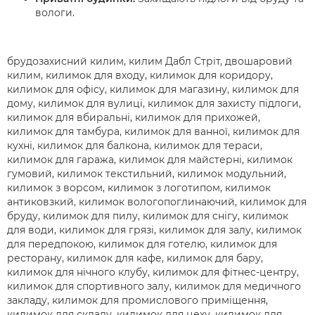
вологи.
брудозахисний килим, килим Дабл Стріт, двошаровий
килим, килимок для входу, килимок для коридору,
килимок для офісу, килимок для магазину, килимок для
дому, килимок для вулиці, килимок для захисту підлоги,
килимок для вбиральні, килимок для прихожей,
килимок для тамбура, килимок для ванної, килимок для
кухні, килимок для балкона, килимок для тераси,
килимок для гаража, килимок для майстерні, килимок
гумовий, килимок текстильний, килимок модульний,
килимок з ворсом, килимок з логотипом, килимок
антиковзкий, килимок вологопоглинаючий, килимок для
бруду, килимок для пилу, килимок для снігу, килимок
для води, килимок для грязі, килимок для залу, килимок
для передпокою, килимок для готелю, килимок для
ресторану, килимок для кафе, килимок для бару,
килимок для нічного клубу, килимок для фітнес-центру,
килимок для спортивного залу, килимок для медичного
закладу, килимок для промислового приміщення,
килимок для складу, килимок для цеху, килимок для