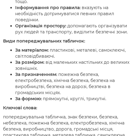
тощо.
Інформування про правила:
вказують на
необхідність дотримуватися певних правил
поведінки.
Організація простору:
допомагають організувати
рух людей та транспорту, виділити безпечні зони.
Види попереджувальних табличок:
За матеріалом:
пластикові, металеві, самоклеючі,
світловідбиваючі.
За розміром:
від маленьких настільних до великих
зовнішніх.
За призначенням:
пожежна безпека,
електробезпека, хімічна безпека, безпека на
виробництві, безпека на дорозі, безпека в
громадських місцях.
За формою:
прямокутні, круглі, трикутні.
Ключові слова:
попереджувальна табличка, знак безпеки, безпека,
небезпека, пожежна безпека, електробезпека, хімічна
безпека, виробництво, дорога, громадські місця,
пластикова табличка, металева табличка, самоклеюча