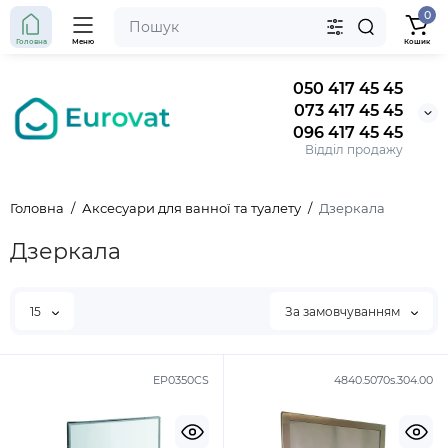
0
Головна
Меню
Кошик
050 417 45 45
073 417 45 45
096 417 45 45
Відділ продажу
Головна
Аксесуари для ванної та туалету
Дзеркала
Дзеркала
15
За замовчуванням
EP0350CS
4840.5070s.304.00