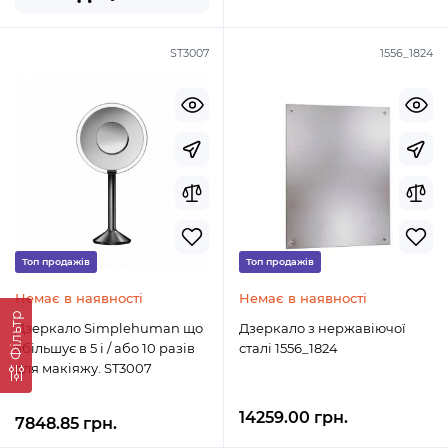
ST3007
1556_1824
Топ продажів
Топ продажів
Немає в наявності
Немає в наявності
Фільтр
Дзеркало Simplehuman що
Дзеркало з нержавіючої
збільшує в 5 і / або 10 разів
сталі 1556_1824
для макіяжу. ST3007
14259.00 грн.
7848.85 грн.