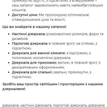
прямокутні, круглі, з підсвіткою, з візерунками –
наш каталог задовольнить навіть найвибагливіших
клієнтів.
Доступні ціни:
Ми пропонуємо оптимальне
співвідношення ціни та якості.
Що ви знайдете в нашому каталозі:
Настінні дзеркала:
різноманітних розмірів, форм та
дизайнів.
Підлогові дзеркала:
в повний зріст, на стійках, з
підсвіткою.
Дзеркала для ванної кімнати:
з підігрівом, з
поличками, косметичні дзеркала.
Дзеркала для прихожих:
великі, в повний зріст, з
декоративним оформленням.
Дзеркала для спальні:
овальні, прямокутні, з
підсвіткою.
Зробіть ваш простір світлішим і просторішим з нашими
дзеркалами!
дзеркала, настінні дзеркала, підлогові дзеркала, дзеркала