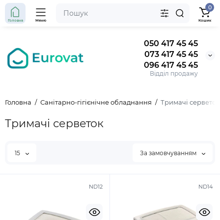
0
Головна
Меню
Кошик
050 417 45 45
073 417 45 45
096 417 45 45
Відділ продажу
Головна
Санітарно-гігієнічне обладнання
Тримачі серветок
Тримачі серветок
15
За замовчуванням
ND12
ND14