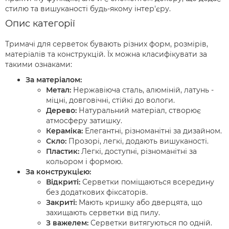
стилю та вишуканості будь-якому інтер'єру.
Опис категорії
Тримачі для серветок бувають різних форм, розмірів,
матеріалів та конструкцій. Їх можна класифікувати за
такими ознаками:
За матеріалом:
Метал:
Нержавіюча сталь, алюміній, латунь -
міцні, довговічні, стійкі до вологи.
Дерево:
Натуральний матеріал, створює
атмосферу затишку.
Керамiка:
Елегантні, різноманітні за дизайном.
Скло:
Прозорі, легкі, додають вишуканості.
Пластик:
Легкі, доступні, різноманітні за
кольором і формою.
За конструкцією:
Відкриті:
Серветки поміщаються всередину
без додаткових фіксаторів.
Закриті:
Мають кришку або дверцята, що
захищають серветки від пилу.
З важелем:
Серветки витягуються по одній.