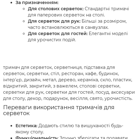
За призначенням:
Для столових серветок:
Стандартні тримачі
для паперових серветок на столі.
Для серветок для рук:
Більші за розміром,
часто встановлюються в санвузлах.
Для серветок для гостей:
Елегантні моделі
для урочистих подій.
тримач для серветок, серветниця, підставка для
серветок, серветки, стіл, ресторан, кафе, будинок,
інтер'єр, дизайн, метал, дерево, кераміка, скло, пластик,
відкритий, закритий, з важелем, столові серветки,
серветки для рук, серветки для гостей, посуд, аксесуари
для столу, декор, подарунок, весілля, свято, урочистість.
Переваги використання тримачів для
серветок
Естетика:
Додають стилю та вишуканості будь-
якому столу.
Функціональність:
Зручно зберігати та подавати