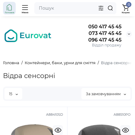
0
Головна
Меню
Кошик
050 417 45 45
073 417 45 45
096 417 45 45
Відділ продажу
Головна
Контейнери, баки, урни для сміття
Відра сенсорні
Відра сенсорні
15
За замовчуванням
A88410SD
A88510PO