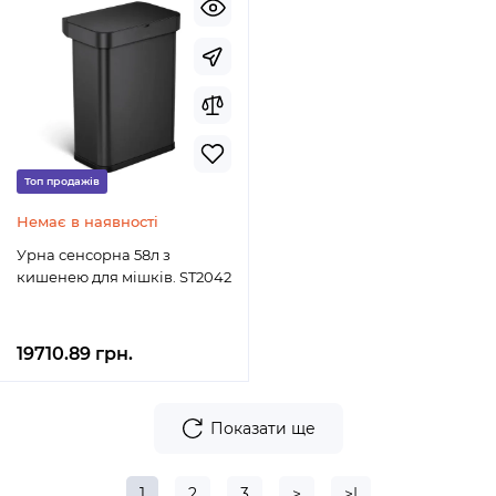
Топ продажів
Немає в наявності
Урна сенсорна 58л з
кишенею для мішків. ST2042
19710.89 грн.
Показати ще
1
2
3
>
>|