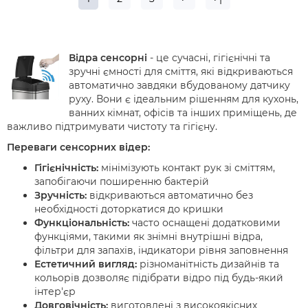
Відра сенсорні
- це сучасні, гігієнічні та
зручні ємності для сміття, які відкриваються
автоматично завдяки вбудованому датчику
руху. Вони є ідеальним рішенням для кухонь,
ванних кімнат, офісів та інших приміщень, де
важливо підтримувати чистоту та гігієну.
Переваги сенсорних відер:
Гігієнічність:
мінімізують контакт рук зі сміттям,
запобігаючи поширенню бактерій
Зручність:
відкриваються автоматично без
необхідності доторкатися до кришки
Функціональність:
часто оснащені додатковими
функціями, такими як знімні внутрішні відра,
фільтри для запахів, індикатори рівня заповнення
Естетичний вигляд:
різноманітність дизайнів та
кольорів дозволяє підібрати відро під будь-який
інтер'єр
Довговічність:
виготовлені з високоякісних