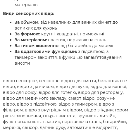
матеріалів
Види сенсорних відер:
За об'ємом:
від невеликих для ванних кімнат до
великих для кухонь
За формою:
круглі, квадратні, прямокутні
За матеріалом:
пластик, нержавіюча сталь
За типом живлення:
від батарейок до мережі
За додатковими функціями:
з підсвіткою, з
таймером закриття, з функцією запам'ятовування
висоти
відро сенсорне, сенсорне відро для сміття, безконтактне
відро, відро з датчиком, відро для кухні, відро для ванної,
відро для офісу, відро для готелю, відро для ресторану,
відро для медичного закладу, смарт відро, розумне
відро, відро з підсвіткою, відро з таймером, відро з
фільтром, відро з внутрішнім відром, відро з індикатором
рівня заповнення, гігієна, чистота, зручність, дизайн,
функціональність, пластик, нержавіюча сталь, батарейки,
мережа, сенсор, датчик руху, автоматичне відкриття,