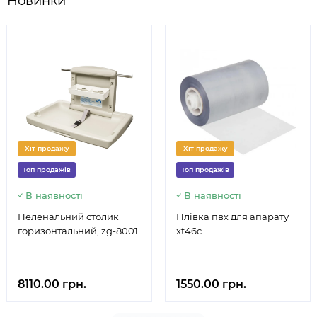
Новинки
7940.00 грн.
від
1550.00 грн.
від
3800.00 грн.
від
Хіт продажу
Хіт продажу
Топ продажів
Топ продажів
В наявності
В наявності
Пеленальний столик
Плівка пвх для апарату
горизонтальний, zg-8001
xt46c
8110.00 грн.
1550.00 грн.