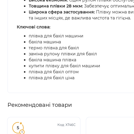
Висока економія:
Один рулон плівки обслугов
Товщина плівки 28 мкм:
Забезпечує оптимальни
Широка сфера застосування:
Плівку можна ви
та інших місцях, де важлива чистота та гігієна.
Ключові слова:
плівка для бахіл машини
бахіла машина
термо плівка для бахіл
заміна рулону плівки для бахіл
бахіла машина плівка
купити плівку для бахіл машини
плівка для бахіл оптом
плівка для бахіл ціна
Рекомендовані товари
Код:
XT46C
5
1