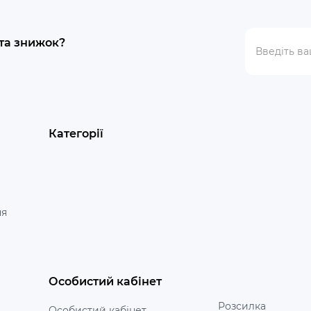
 та знижок?
Категорії
ня
Особистий кабінет
Розсилка
Особистий кабінет