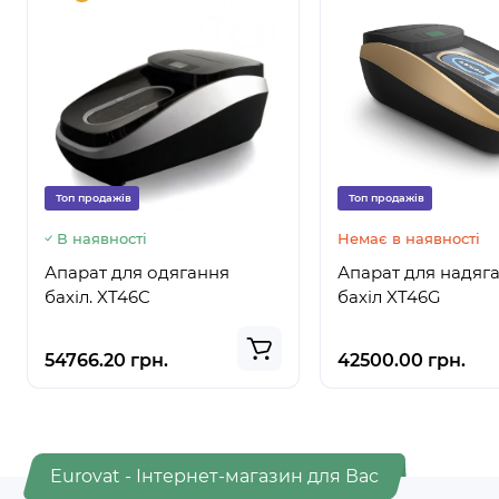
Топ продажів
Топ продажів
В наявності
Немає в наявності
Апарат для одягання
Апарат для надяг
бахіл. XT46C
бахіл XT46G
54766.20 грн.
42500.00 грн.
Eurovat - Інтернет-магазин для Вас