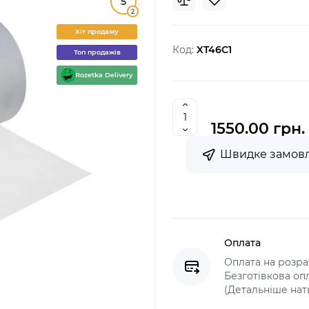
5
2
Хіт продажу
Код:
XT46C1
Топ продажів
Rozetka Delivery
1550.00 грн.
Швидке замов
Оплата
Оплата на розрах
Безготівкова оп
(Детальніше нат