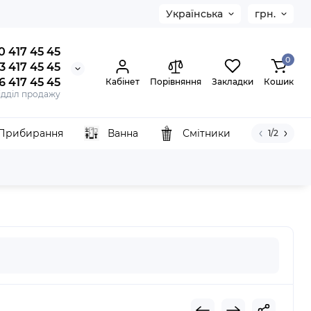
Українська
грн.
0 417 45 45
0
3 417 45 45
6 417 45 45
Кабінет
Порівняння
Закладки
Кошик
ідділ продажу
Прибирання
Ванна
Смітники
1/2