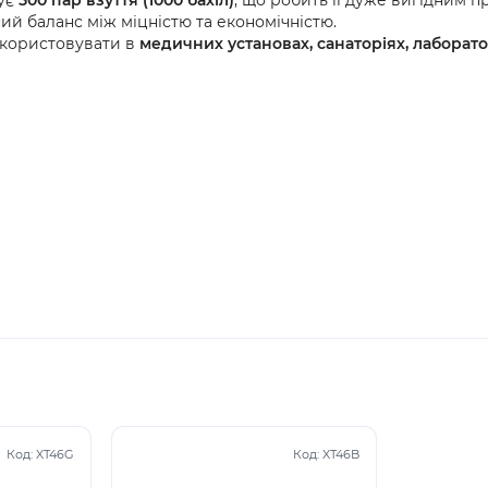
ує
500 пар взуття (1000 бахіл)
, що робить її дуже вигідним 
й баланс між міцністю та економічністю.
користовувати в
медичних установах, санаторіях, лаборато
Код:
XT46G
Код:
XT46B