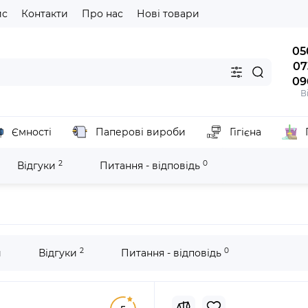
йс
Контакти
Про нас
Нові товари
05
07
09
В
Ємності
Паперові вироби
Гігієна
2
0
Відгуки
Питання - відповідь
шники
Бахіли
Плівка пвх для апарату xt46c
2
0
и
Відгуки
Питання - відповідь