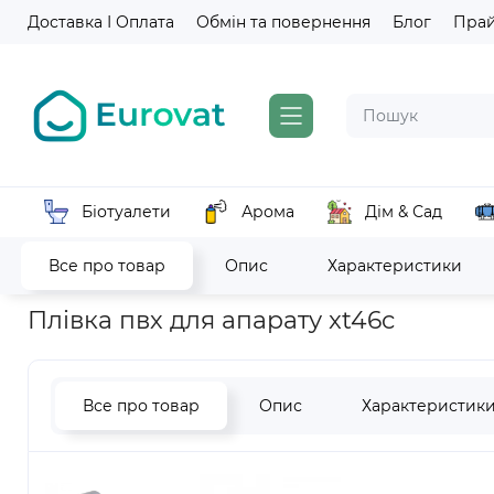
Доставка І Оплата
Обмін та повернення
Блог
Пра
Біотуалети
Арома
Дім & Сад
Все про товар
Опис
Характеристики
Головна
Витратні матеріали, туалетний папір, паперові ру
Плівка пвх для апарату xt46c
Все про товар
Опис
Характеристик