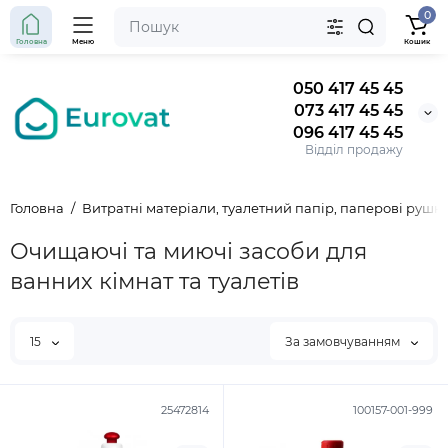
0
Головна
Меню
Кошик
050 417 45 45
073 417 45 45
096 417 45 45
Відділ продажу
Головна
Витратні матеріали, туалетний папір, паперові рушн
Очищаючі та миючі засоби для
ванних кімнат та туалетів
15
За замовчуванням
25472814
100157-001-999