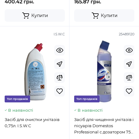
400.42 грн.
165.87 грн.
Купити
Купити
I.S.W.C
25489120
Топ продажів
Топ продажів
В наявності
В наявності
Засіб для очистки унітазів
Засіб для чищення унітазів і
0,75л. I.S.W.C
пісуарів Domestos
Professional с дозатором 750
мл.25489120