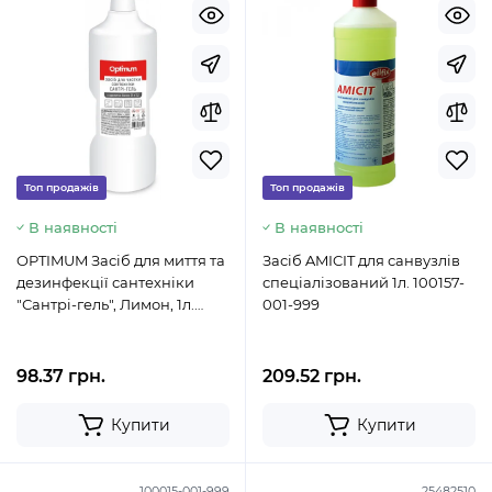
Топ продажів
Топ продажів
В наявності
В наявності
OPTIMUM Засіб для миття та
Засіб AMICIT для санвузлів
дезинфекції сантехніки
спеціалізований 1л. 100157-
"Сантрі-гель", Лимон, 1л.
001-999
25472814
98.37 грн.
209.52 грн.
Купити
Купити
100015-001-999
25482510