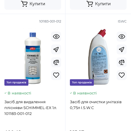
Купити
Купити
101183-001-012
ISWC
Топ продажів
Топ продажів
В наявності
В наявності
Засіб для видалення
Засіб для очистки унітазів
плісняви SCHIMMEL-EX 1л.
0,75л I.S.W.C
101183-001-012