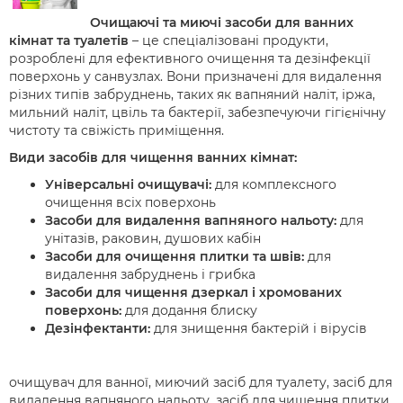
Очищаючі та миючі засоби для ванних
кімнат та туалетів
– це спеціалізовані продукти,
розроблені для ефективного очищення та дезінфекції
поверхонь у санвузлах. Вони призначені для видалення
різних типів забруднень, таких як вапняний наліт, іржа,
мильний наліт, цвіль та бактерії, забезпечуючи гігієнічну
чистоту та свіжість приміщення.
Види засобів для чищення ванних кімнат:
Універсальні очищувачі:
для комплексного
очищення всіх поверхонь
Засоби для видалення вапняного нальоту:
для
унітазів, раковин, душових кабін
Засоби для очищення плитки та швів:
для
видалення забруднень і грибка
Засоби для чищення дзеркал і хромованих
поверхонь:
для додання блиску
Дезінфектанти:
для знищення бактерій і вірусів
очищувач для ванної, миючий засіб для туалету, засіб для
видалення вапняного нальоту, засіб для чищення плитки,