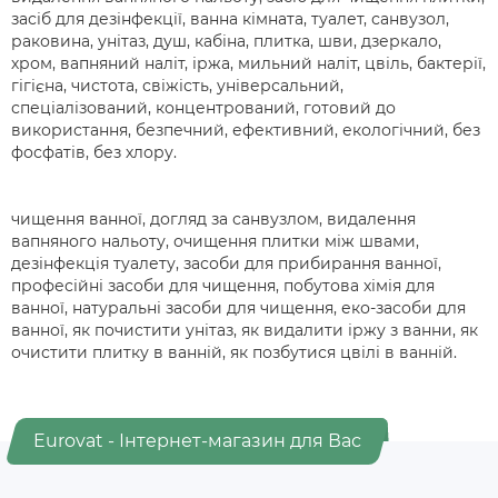
засіб для дезінфекції, ванна кімната, туалет, санвузол,
раковина, унітаз, душ, кабіна, плитка, шви, дзеркало,
хром, вапняний наліт, іржа, мильний наліт, цвіль, бактерії,
гігієна, чистота, свіжість, універсальний,
спеціалізований, концентрований, готовий до
використання, безпечний, ефективний, екологічний, без
фосфатів, без хлору.
чищення ванної, догляд за санвузлом, видалення
вапняного нальоту, очищення плитки між швами,
дезінфекція туалету, засоби для прибирання ванної,
професійні засоби для чищення, побутова хімія для
ванної, натуральні засоби для чищення, еко-засоби для
ванної, як почистити унітаз, як видалити іржу з ванни, як
очистити плитку в ванній, як позбутися цвілі в ванній.
Eurovat - Інтернет-магазин для Вас