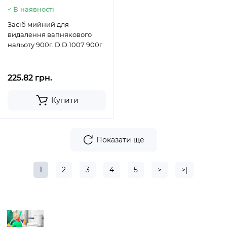
В наявності
Засіб мийний для
видалення вапнякового
нальоту 900г. D.D.1007 900г
225.82 грн.
Купити
Показати ще
1
2
3
4
5
>
>|