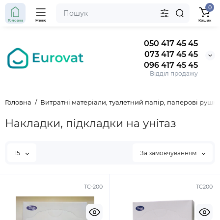
0
Головна
Меню
Кошик
050 417 45 45
073 417 45 45
096 417 45 45
Відділ продажу
Головна
Витратні матеріали, туалетний папір, паперові рушн
Накладки, підкладки на унітаз
15
За замовчуванням
ТС-200
TC200