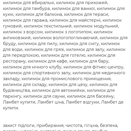
килимок для вбиральні, килимок для прихожей,
килимок для тамбура, килимок для ванної, килимок для
кухні, килимок для балкона, килимок для тераси,
килимок для гаража, килимок для майстерні, килимок
гумовий, килимок текстильний, килимок модульний,
килимок з ворсом, килимок з логотипом, килимок
антиковзкий, килимок вологопоглинаючий, килимок для
бруду, килимок для пилу, килимок для снігу, килимок
для води, килимок для грязі, килимок для залу, килимок
для передпокою, килимок для готелю, килимок для
ресторану, килимок для кафе, килимок для бару,
килимок для нічного клубу, килимок для фітнес-центру,
килимок для спортивного залу, килимок для медичного
закладу, килимок для промислового приміщення,
килимок для складу, килимок для цеху, килимок для
будівництва, килимок для автомийки, килимок для
паркінгу, килимок для сауни, килимок для басейну,
Ламбет купити, Ламбет ціна, Ламбет відгуки, Ламбет де
купити.
захист підлоги, прибирання, чистота, гігієна, безпека,