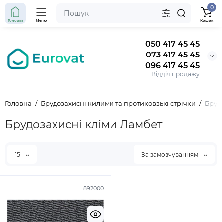
0
Головна
Меню
Кошик
050 417 45 45
073 417 45 45
096 417 45 45
Відділ продажу
Головна
Брудозахисні килими та протиковзькі стрічки
Бруд
Брудозахисні кліми Ламбет
15
За замовчуванням
892000