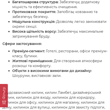
Багатошарова структура:
Забезпечує додаткову
міцність та ефективність очищення.
Протиковзке покриття:
Запобігає ковзанню та
забезпечує безпеку.
Модульна конструкція:
Дозволяє легко замінювати
окремі секції.
Висока щільність ворсу:
Забезпечує максимальне
затримування бруду.
Сфери застосування:
Преміум-сегмент:
Готелі, ресторани, офіси преміум-
класу, бутики.
Житлові приміщення:
Для створення атмосфери
розкоші та комфорту.
Об'єкти з високими вимогами до дизайну:
Шоуруми, виставкові зали.
Фільтр
брудозахисний килим, килим Ламбет, дизайнерський
килим, килимок для входу, килимок для коридору,
килимок для офісу, килимок для магазину, килимок для
дому, килимок для вулиці, килимок для захисту підлоги,