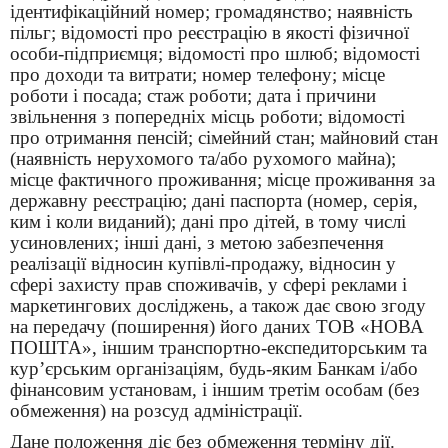
ідентифікаційний номер; громадянство; наявність
пільг; відомості про реєстрацію в якості фізичної
особи-підприємця; відомості про шлюб; відомості
про доходи та витрати; номер телефону; місце
роботи і посада; стаж роботи; дата і причини
звільнення з попередніх місць роботи; відомості
про отримання пенсій; сімейний стан; майновий стан
(наявність нерухомого та/або рухомого майна);
місце фактичного проживання; місце проживання за
державну реєстрацію; дані паспорта (номер, серія,
ким і коли виданий); дані про дітей, в тому числі
усиновлених; інші дані, з метою забезпечення
реалізації відносин купівлі-продажу, відносин у
сфері захисту прав споживачів, у сфері реклами і
маркетингових досліджень, а також дає свою згоду
на передачу (поширення) його даних ТОВ «НОВА
ПОШТА», іншим транспортно-експедиторським та
кур’єрським організаціям, будь-яким Банкам і/або
фінансовим установам, і іншим третім особам (без
обмеження) на розсуд адміністрації.
Дане положення діє без обмеження терміну дії.