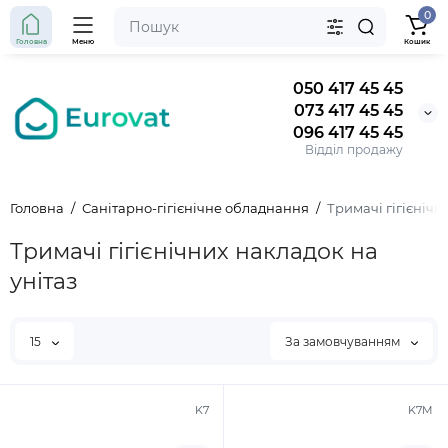
0
Головна
Меню
Кошик
050 417 45 45
073 417 45 45
096 417 45 45
Відділ продажу
Головна
Санітарно-гігієнічне обладнання
Тримачі гігієнічн
Тримачі гігієнічних накладок на
унітаз
15
За замовчуванням
K7
K7M