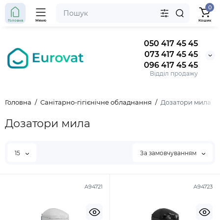
0
Головна
Меню
Кошик
050 417 45 45
073 417 45 45
096 417 45 45
Відділ продажу
Головна
Санітарно-гігієнічне обладнання
Дозатори мила
Дозатори мила
15
За замовчуванням
A94721
A94723