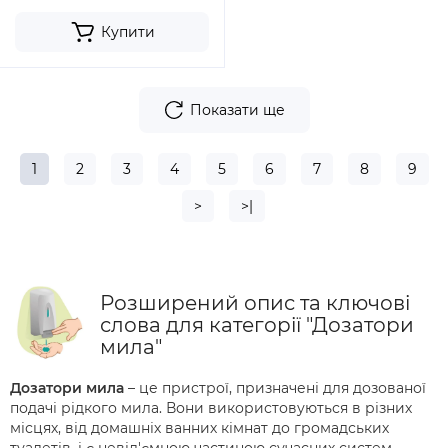
Купити
Показати ще
1
2
3
4
5
6
7
8
9
>
>|
Розширений опис та ключові
слова для категорії "Дозатори
мила"
Дозатори мила
– це пристрої, призначені для дозованої
подачі рідкого мила. Вони використовуються в різних
місцях, від домашніх ванних кімнат до громадських