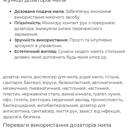
Функції дозаторів мила
Дозована подача мила:
Забезпечує економне
використання миючого засобу.
Гігієнічність:
Мінімізує контакт рук з поверхнею
дозатора, знижуючи ризик перехресного
зараження.
Зручність використання:
Прості та інтуїтивно
зрозумілі в управлінні.
Естетичний вигляд:
Сучасні моделі мають стильний
дизайн, який доповнить будь-який інтер'єр.
дозатор мила, диспенсер для мила, рідке мило, гігієна,
санітарія, бактерії, віруси, безконтактний, автоматичний,
механічний, пневматичний, настільний, настінний,
пластик, нержавіюча сталь, ванна кімната, туалет, кухня,
офіс, готель, ресторан, медичний заклад, промисловість,
бактеріцидний, антибактеріальний, дозатор для
антисептика, санітайзер, миття рук, захист від інфекцій,
здоров'я, безпека.
Переваги використання дозаторів мила