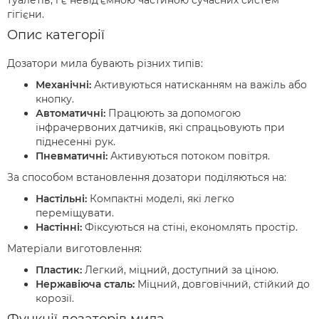
туалетів, і є невід'ємною частиною сучасних систем
гігієни.
Опис категорії
Дозатори мила бувають різних типів:
Механічні:
Активуються натисканням на важіль або
кнопку.
Автоматичні:
Працюють за допомогою
інфрачервоних датчиків, які спрацьовують при
піднесенні рук.
Пневматичні:
Активуються потоком повітря.
За способом встановлення дозатори поділяються на:
Настільні:
Компактні моделі, які легко
переміщувати.
Настінні:
Фіксуються на стіні, економлять простір.
Матеріали виготовлення:
Пластик:
Легкий, міцний, доступний за ціною.
Нержавіюча сталь:
Міцний, довговічний, стійкий до
корозії.