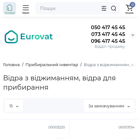
0
Головна
Меню
Кошик
050 417 45 45
073 417 45 45
096 417 45 45
Відділ продажу
Головна
Прибиральний інвентар
Відра з віджиманням, ві
Відра з віджиманням, відра для
прибирання
15
За замовчуванням
00003220
00003154