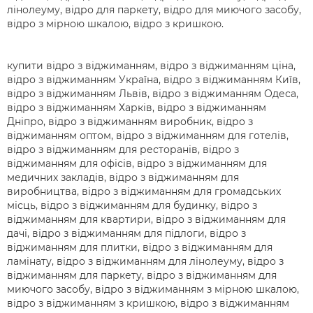
лінолеуму, відро для паркету, відро для миючого засобу,
відро з мірною шкалою, відро з кришкою.
купити відро з віджиманням, відро з віджиманням ціна,
відро з віджиманням Україна, відро з віджиманням Київ,
відро з віджиманням Львів, відро з віджиманням Одеса,
відро з віджиманням Харків, відро з віджиманням
Дніпро, відро з віджиманням виробник, відро з
віджиманням оптом, відро з віджиманням для готелів,
відро з віджиманням для ресторанів, відро з
віджиманням для офісів, відро з віджиманням для
медичних закладів, відро з віджиманням для
виробництва, відро з віджиманням для громадських
місць, відро з віджиманням для будинку, відро з
віджиманням для квартири, відро з віджиманням для
дачі, відро з віджиманням для підлоги, відро з
віджиманням для плитки, відро з віджиманням для
ламінату, відро з віджиманням для лінолеуму, відро з
віджиманням для паркету, відро з віджиманням для
миючого засобу, відро з віджиманням з мірною шкалою,
відро з віджиманням з кришкою, відро з віджиманням