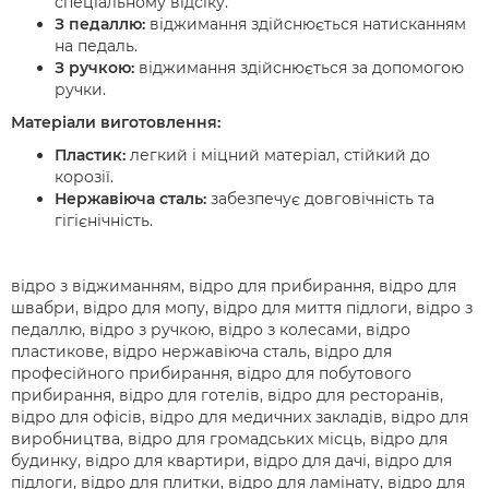
спеціальному відсіку.
З педаллю:
віджимання здійснюється натисканням
на педаль.
З ручкою:
віджимання здійснюється за допомогою
ручки.
Матеріали виготовлення:
Пластик:
легкий і міцний матеріал, стійкий до
корозії.
Нержавіюча сталь:
забезпечує довговічність та
гігієнічність.
відро з віджиманням, відро для прибирання, відро для
швабри, відро для мопу, відро для миття підлоги, відро з
педаллю, відро з ручкою, відро з колесами, відро
пластикове, відро нержавіюча сталь, відро для
професійного прибирання, відро для побутового
прибирання, відро для готелів, відро для ресторанів,
відро для офісів, відро для медичних закладів, відро для
виробництва, відро для громадських місць, відро для
будинку, відро для квартири, відро для дачі, відро для
підлоги, відро для плитки, відро для ламінату, відро для