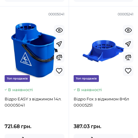
00005041
00005241
Топ продажів
Топ продажів
В наявності
В наявності
Відро EASY з віджимом 14л.
Відро Fox з віджимом 8+6л
00005041
00005251
721.68 грн.
387.03 грн.