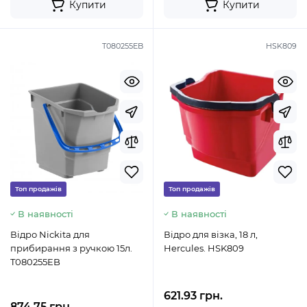
Купити
Купити
T080255EB
HSK809
Топ продажів
Топ продажів
В наявності
В наявності
Відро Nickita для
Відро для візка, 18 л,
прибирання з ручкою 15л.
Hercules. HSK809
T080255EB
621.93 грн.
874.75 грн.