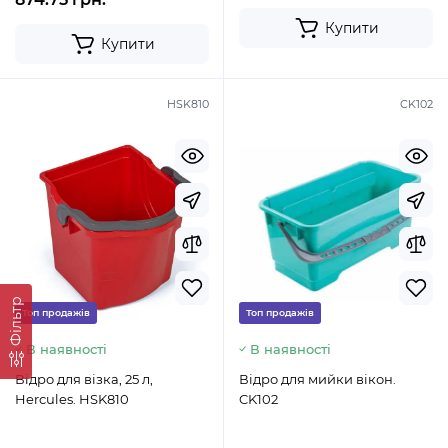
Купити
Купити
HSK810
CK102
Фільтр
Топ продажів
Топ продажів
В наявності
В наявності
Відро для візка, 25 л,
Відро для мийки вікон.
Hercules. HSK810
CK102