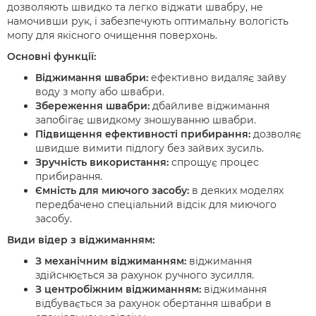
дозволяють швидко та легко віджати швабру, не
намочивши рук, і забезпечують оптимальну вологість
мопу для якісного очищення поверхонь.
Основні функції:
Віджимання швабри:
ефективно видаляє зайву
воду з мопу або швабри.
Збереження швабри:
дбайливе віджимання
запобігає швидкому зношуванню швабри.
Підвищення ефективності прибирання:
дозволяє
швидше вимити підлогу без зайвих зусиль.
Зручність використання:
спрощує процес
прибирання.
Ємність для миючого засобу:
в деяких моделях
передбачено спеціальний відсік для миючого
засобу.
Види відер з віджиманням:
З механічним віджиманням:
віджимання
здійснюється за рахунок ручного зусилля.
З центробіжним віджиманням:
віджимання
відбувається за рахунок обертання швабри в