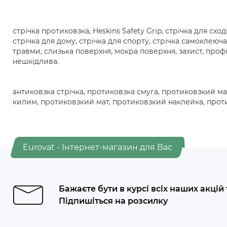
стрічка протиковзка, Heskins Safety Grip, стрічка для схо
стрічка для дому, стрічка для спорту, стрічка самоклеюча
травми, слизька поверхня, мокра поверхня, захист, профіла
нешкідлива.
антиковзка стрічка, протиковзка смуга, протиковзкий м
килим, протиковзкий мат, протиковзкий наклейка, прот
Eurovat - Інтернет-магазин для Вас
Бажаєте бути в курсі всіх наших акцій
Підпишіться на розсилку