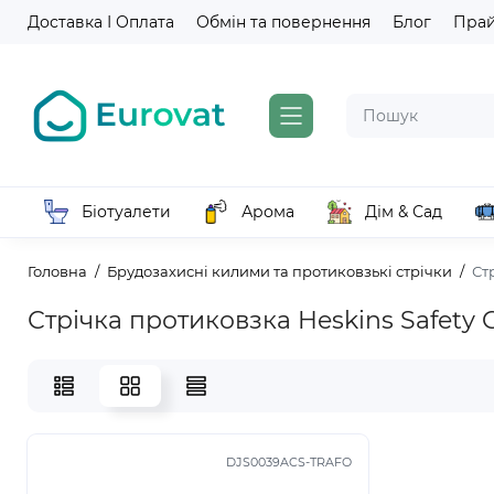
Доставка І Оплата
Обмін та повернення
Блог
Пра
Біотуалети
Арома
Дім & Сад
Головна
Брудозахисні килими та протиковзькі стрічки
Ст
Стрічка протиковзка Heskins Safety 
DJS0039ACS-TRAFO