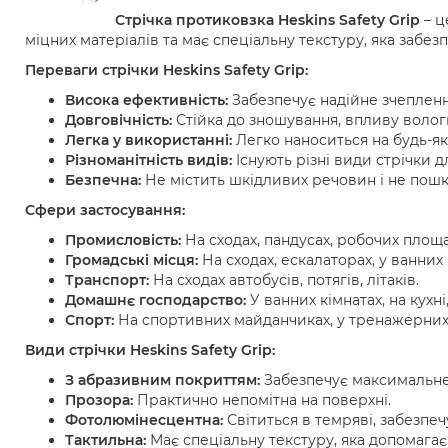
Стрічка протиковзка Heskins Safety Grip
– ц
міцних матеріалів та має спеціальну текстуру, яка забез
Переваги стрічки Heskins Safety Grip:
Висока ефективність:
Забезпечує надійне зчеплення
Довговічність:
Стійка до зношування, впливу вологи
Легка у використанні:
Легко наноситься на будь-я
Різноманітність видів:
Існують різні види стрічки д
Безпечна:
Не містить шкідливих речовин і не пош
Сфери застосування:
Промисловість:
На сходах, пандусах, робочих площа
Громадські місця:
На сходах, ескалаторах, у ванних к
Транспорт:
На сходах автобусів, потягів, літаків.
Домашнє господарство:
У ванних кімнатах, на кухні,
Спорт:
На спортивних майданчиках, у тренажерних 
Види стрічки Heskins Safety Grip:
З абразивним покриттям:
Забезпечує максимальне
Прозора:
Практично непомітна на поверхні.
Фотолюмінесцентна:
Світиться в темряві, забезпе
Тактильна:
Має спеціальну текстуру, яка допомагає