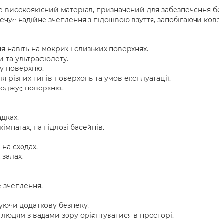
е високоякісний матеріал, призначений для забезпечення б
печує надійне зчеплення з підошвою взуття, запобігаючи ков
 навіть на мокрих і слизьких поверхнях.
 та ультрафіолету.
ку поверхню.
ля різних типів поверхонь та умов експлуатації.
коджує поверхню.
дках.
імнатах, на підлозі басейнів.
 на сходах.
залах.
 зчеплення.
чуючи додаткову безпеку.
 людям з вадами зору орієнтуватися в просторі.