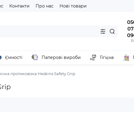
йс
Контакти
Про нас
Нові товари
05
07
09
В
Ємності
Паперові вироби
Гігієна
річка протиковзка Heskins Safety Grip
Grip