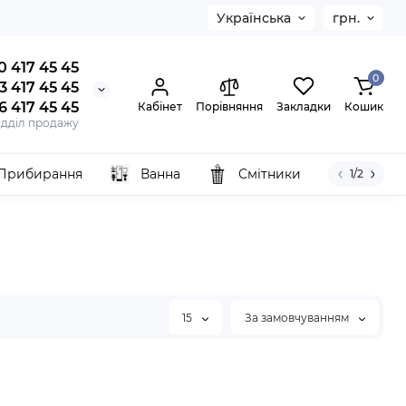
Українська
грн.
0 417 45 45
0
3 417 45 45
6 417 45 45
Кабінет
Порівняння
Закладки
Кошик
ідділ продажу
Прибирання
Ванна
Смітники
1/2
15
За замовчуванням