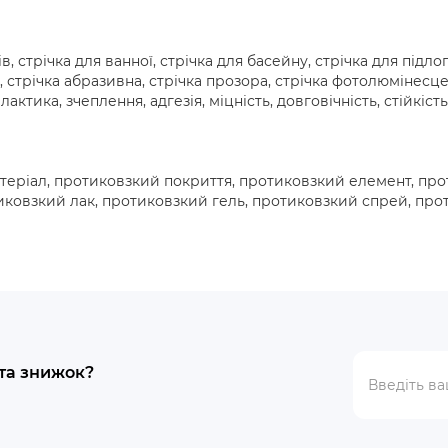
дів, стрічка для ванної, стрічка для басейну, стрічка для підл
, стрічка абразивна, стрічка прозора, стрічка фотолюмінесцен
ктика, зчеплення, адгезія, міцність, довговічність, стійкість
атеріал, протиковзкий покриття, протиковзкий елемент, пр
иковзкий лак, протиковзкий гель, протиковзкий спрей, пр
 та знижок?