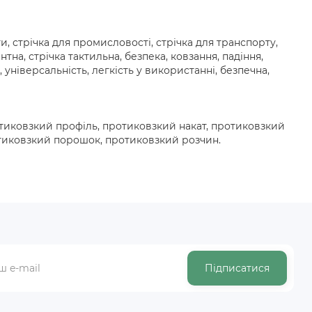
оги, стрічка для промисловості, стрічка для транспорту,
тна, стрічка тактильна, безпека, ковзання, падіння,
, універсальність, легкість у використанні, безпечна,
отиковзкий профіль, протиковзкий накат, протиковзкий
отиковзкий порошок, протиковзкий розчин.
Підписатися