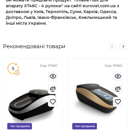
Ви можете придбати продукт "Плівка ПВХ для
апарату XT46C - 4 рулони" на сайті eurovat.com.ua з
доставкою у Київ, Тернопіль, Суми, Харків, Одесса,
Дніпро, Львів, Івано-Франківськ, Хмельницький та
інші міста України.
Рекомендовані товари
Код:
XT46C
Код:
XT46G
5
1
Топ продажів
Топ продажів