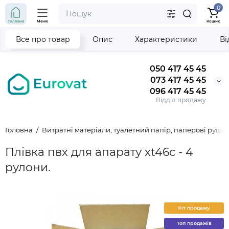
0
Головна
Меню
Кошик
Все про товар
Опис
Характеристики
Ві
050 417 45 45
073 417 45 45
096 417 45 45
Відділ продажу
Головна
Витратні матеріали, туалетний папір, паперові рушн
Плівка пвх для апарату xt46c - 4
рулони.
Хіт продажу
Топ продажів