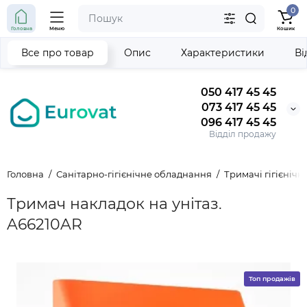
0
Головна
Меню
Кошик
Все про товар
Опис
Характеристики
Ві
050 417 45 45
073 417 45 45
096 417 45 45
Відділ продажу
Головна
Санітарно-гігієнічне обладнання
Тримачі гігієнічн
Тримач накладок на унітаз.
A66210AR
Топ продажів