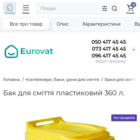
0
Головна
Меню
Кошик
Все про товар
Опис
Характеристики
Ві
050 417 45 45
073 417 45 45
096 417 45 45
Відділ продажу
Головна
Контейнери, баки, урни для сміття
Баки для сміття 
Бак для сміття пластиковий 360 л.
Топ продажів