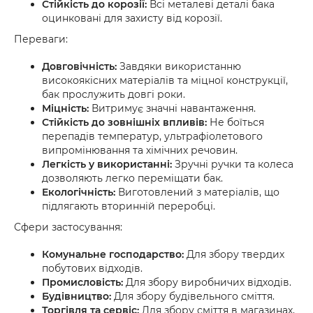
Стійкість до корозії:
Всі металеві деталі бака
оцинковані для захисту від корозії.
Переваги:
Довговічність:
Завдяки використанню
високоякісних матеріалів та міцної конструкції,
бак прослужить довгі роки.
Міцність:
Витримує значні навантаження.
Стійкість до зовнішніх впливів:
Не боїться
перепадів температур, ультрафіолетового
випромінювання та хімічних речовин.
Легкість у використанні:
Зручні ручки та колеса
дозволяють легко переміщати бак.
Екологічність:
Виготовлений з матеріалів, що
підлягають вторинній переробці.
Сфери застосування:
Комунальне господарство:
Для збору твердих
побутових відходів.
Промисловість:
Для збору виробничих відходів.
Будівництво:
Для збору будівельного сміття.
Торгівля та сервіс:
Для збору сміття в магазинах,