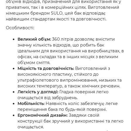
об'ємів відходів, призначений для використання як у
приватних, так і в комерційних цілях. Виготовлений
німецьким брендом SULO, цей бак відповідає
найвищим стандартам якості та довговічності.
Особливості:
Великий об'єм:
360 літрів дозволяє вмістити
значну кількість відходів, що робить бак
ідеальним для використання на виробництвах, в
офісах, на складах та в інших місцях з великим
об'ємом сміття.
Міцність та довговічність:
Виготовлений з
високоякісного пластику, стійкого до
ультрафіолетового випромінювання, низьких та
високих температур, а також хімічних речовин.
Легкість у догляді:
Гладка поверхня легко
очищається від забруднень.
Мобільність:
Наявність коліс забезпечує легке
переміщення бака по будь-якій поверхні.
Ергономічний дизайн:
Завдяки своїй
конструкції бак зручний у використанні та легко
очищається.