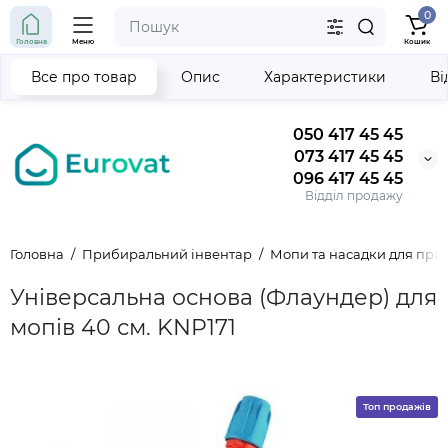
0
Головна
Меню
Кошик
Все про товар
Опис
Характеристики
Ві
050 417 45 45
073 417 45 45
096 417 45 45
Відділ продажу
Головна
Прибиральний інвентар
Мопи та насадки для пр
Універсальна основа (Флаундер) для
мопів 40 см. KNP171
Топ продажів