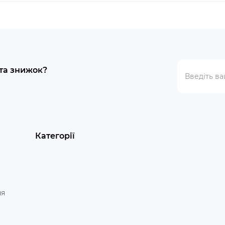
 та знижок?
Категорії
ня