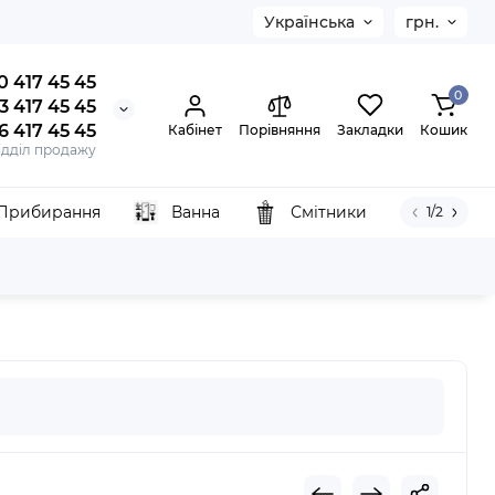
Українська
грн.
0 417 45 45
0
3 417 45 45
6 417 45 45
Кабінет
Порівняння
Закладки
Кошик
ідділ продажу
Прибирання
Ванна
Смітники
1/2