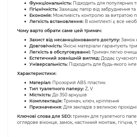
Функціональність:
Підходить для популярних ти
Гігієнічність:
Захищає папір від забруднення та 
Економія:
Можливість контролю за витратою п
Легкість встановлення:
В комплекті є все необх
Чому варто обрати саме цей тримач:
Захист від несанкціонованого доступу:
Замок н
Довговічність:
Якісні матеріали гарантують тр
Легкість в обслуговуванні:
Тримач легко очища
Естетичний зовнішній вигляд:
Додає сучасног
Універсальність:
Підходить для будь-якого інт
Характеристики:
Матеріал:
Прозорий ABS пластик
Тип туалетного паперу:
Z, V
Місткість:
До 350 аркушів
Комплектація:
Тримач, ключ, кріплення
Призначення:
Для закладів з великою прохідн
Ключові слова для SEO:
тримач для туалетного папер
оглядове віконце, замок, настінний монтаж, гігієна, 