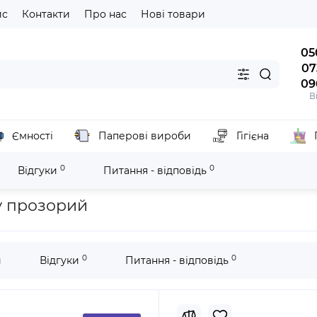
йс
Контакти
Про нас
Нові товари
05
07
09
В
Ємності
Паперові вироби
Гігієна
0
0
Відгуки
Питання - відповідь
ного паперу
Тримач листового туалетного паперу прозорий
у прозорий
0
0
и
Відгуки
Питання - відповідь