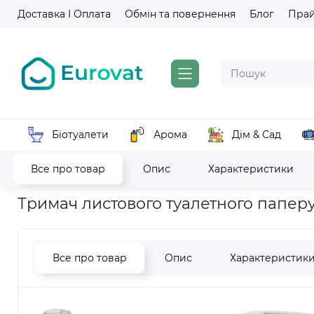
Доставка І Оплата
Обмін та повернення
Блог
Пра
Біотуалети
Арома
Дім & Сад
Все про товар
Опис
Характеристики
Головна
Санітарно-гігієнічне обладнання
Тримачі туалет
Тримач листового туалетного папер
Все про товар
Опис
Характеристик