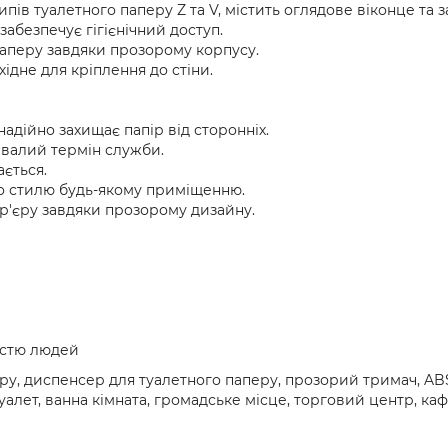
пів туалетного паперу Z та V, містить оглядове віконце та з
забезпечує гігієнічний доступ.
аперу завдяки прозорому корпусу.
ідне для кріплення до стіни.
адійно захищає папір від сторонніх.
ивалий термін служби.
ється.
о стилю будь-якому приміщенню.
ер'єру завдяки прозорому дизайну.
істю людей
у, диспенсер для туалетного паперу, прозорий тримач, ABS 
туалет, ванна кімната, громадське місце, торговий центр, каф