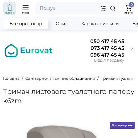
0
Головна
Меню
Кошик
Все про товар
Опис
Характеристики
Ві
050 417 45 45
073 417 45 45
096 417 45 45
Відділ продажу
Головна
Санітарно-гігієнічне обладнання
Тримачі туалетно
Тримач листового туалетного паперу
k6zm
Топ продажів