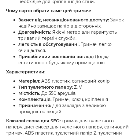
необхідне для кріплення до стіни.
Чому варто обрати саме цей тримач:
Захист від несанкціонованого доступу:
Замок
надійно захищає папір від сторонніх.
Довговічність:
Якісні матеріали гарантують
тривалий термін служби.
Легкість в обслуговуванні:
Тримач легко
очищається.
Привабливий зовнішній вигляд:
Додає
естетичності будь-якому приміщенню.
Характеристики:
Матеріал:
ABS пластик, сатиновий колір
Тип туалетного паперу:
Z, V
Місткість:
До 350 аркушів
Комплектація:
Тримач, ключ, кріплення
Призначення:
Для закладів з великою
прохідністю людей
Ключові слова для SEO:
тримач для туалетного
паперу, диспенсер для туалетного паперу, сатиновий
тримач, ABS пластик, туалетний папір Z, туалетний