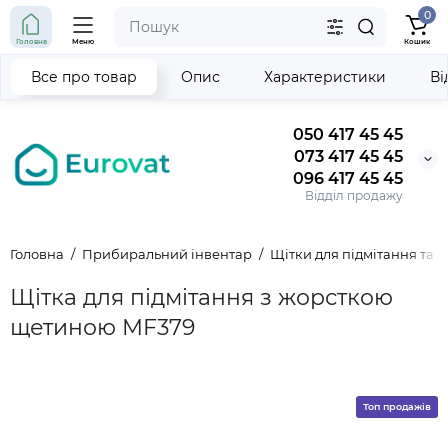
0
Головна
Меню
Кошик
Все про товар
Опис
Характеристики
Ві
050 417 45 45
073 417 45 45
096 417 45 45
Відділ продажу
Головна
Прибиральний інвентар
Щітки для підмітання та
Щітка для підмітання з жорсткою
щетиною MF379
Топ продажів