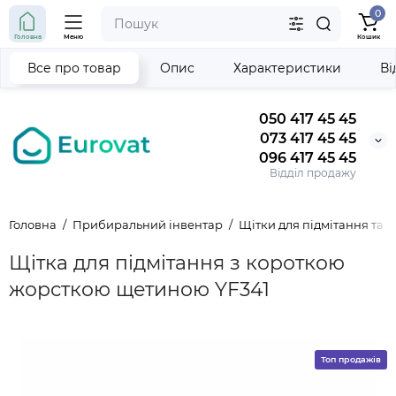
0
Головна
Меню
Кошик
Все про товар
Опис
Характеристики
Ві
050 417 45 45
073 417 45 45
096 417 45 45
Відділ продажу
Головна
Прибиральний інвентар
Щітки для підмітання та
Щітка для підмітання з короткою
жорсткою щетиною YF341
Топ продажів