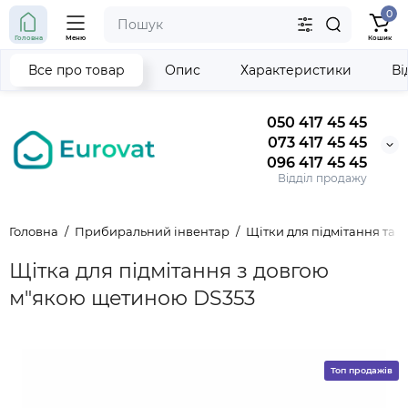
0
Головна
Меню
Кошик
Все про товар
Опис
Характеристики
Ві
050 417 45 45
073 417 45 45
096 417 45 45
Відділ продажу
Головна
Прибиральний інвентар
Щітки для підмітання та
Щітка для підмітання з довгою
м"якою щетиною DS353
Топ продажів