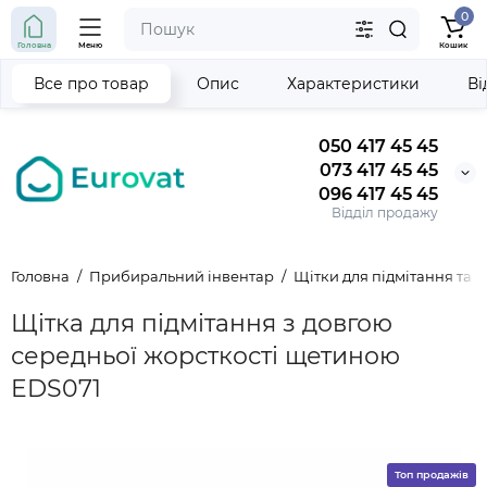
0
Головна
Меню
Кошик
Все про товар
Опис
Характеристики
Ві
050 417 45 45
073 417 45 45
096 417 45 45
Відділ продажу
Головна
Прибиральний інвентар
Щітки для підмітання та
Щітка для підмітання з довгою
середньої жорсткості щетиною
EDS071
Топ продажів