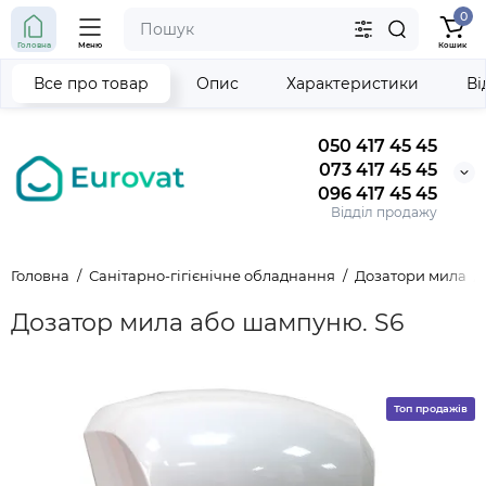
0
Головна
Меню
Кошик
Все про товар
Опис
Характеристики
Ві
050 417 45 45
073 417 45 45
096 417 45 45
Відділ продажу
Головна
Санітарно-гігієнічне обладнання
Дозатори мила
Дозатор мила або шампуню. S6
Топ продажів