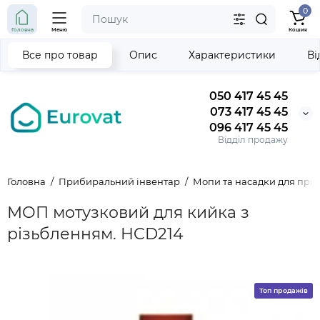
0
Головна
Меню
Кошик
Все про товар
Опис
Характеристики
Ві
050 417 45 45
073 417 45 45
096 417 45 45
Відділ продажу
Головна
Прибиральний інвентар
Мопи та насадки для пр
МОП мотузковий для кийка з
різьбленням. HCD214
Топ продажів