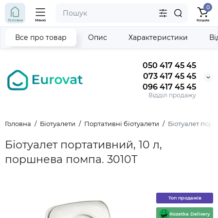
0
Головна
Меню
Кошик
Все про товар
Опис
Характеристики
Ві
050 417 45 45
073 417 45 45
096 417 45 45
Відділ продажу
Головна
Біотуалети
Портативні біотуалети
Біотуалет порт
Біотуалет портативний, 10 л,
поршнева помпа. 3010T
Топ продажів
Rozetka Delivery