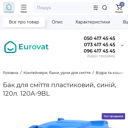
0
Головна
Меню
Кошик
Все про товар
Опис
Характеристики
Ві
050 417 45 45
073 417 45 45
096 417 45 45
Відділ продажу
Головна
Контейнери, баки, урни для сміття
Відра та кошики
Бак для сміття пластиковий, синій,
120л. 120A-9BL
Топ продажів