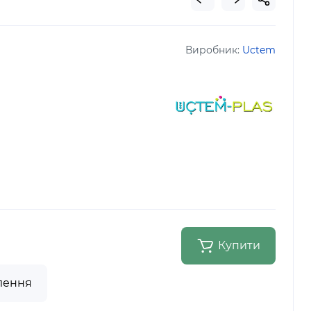
Виробник:
Uctem
Купити
лення