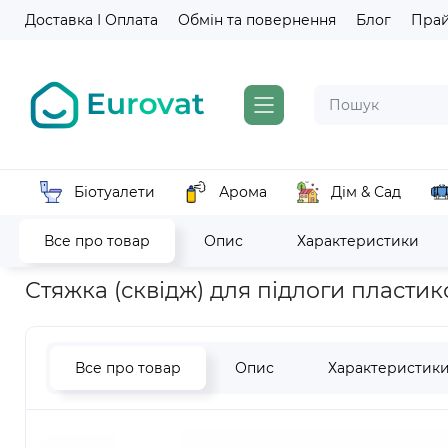
Доставка І Оплата
Обмін та повернення
Блог
Пра
Біотуалети
Арома
Дім & Сад
Все про товар
Опис
Характеристики
Головна
Прибиральний інвентар
Мопи та насадки для 
Стяжка (сквідж) для підлоги пластик
Все про товар
Опис
Характеристик