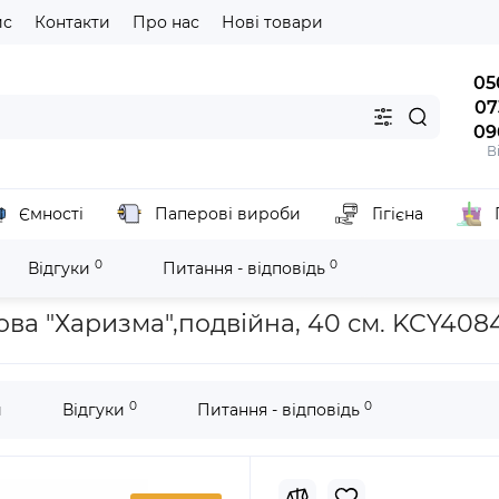
йс
Контакти
Про нас
Нові товари
05
07
09
В
Ємності
Паперові вироби
Гігієна
0
0
Відгуки
Питання - відповідь
прибирання
Стяжка (сквідж) для підлоги пластикова "Харизма",п
ова "Харизма",подвійна, 40 см. KCY408
0
0
и
Відгуки
Питання - відповідь