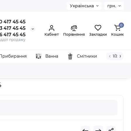
Українська
грн.
0 417 45 45
0
3 417 45 45
6 417 45 45
Кабінет
Порівняння
Закладки
Кошик
ідділ продажу
Прибирання
Ванна
Смітники
1/2
одвійна, 40 см. KCY4084
4