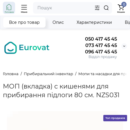
0
Головна
Меню
Кошик
Все про товар
Опис
Характеристики
Ві
050 417 45 45
073 417 45 45
096 417 45 45
Відділ продажу
Головна
Прибиральний інвентар
Мопи та насадки для пр
МОП (вкладка) с кишенями для
прибирання підлоги 80 см. NZS031
Топ продажів