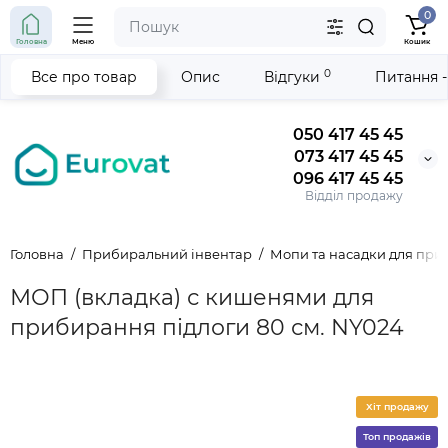
0
Головна
Меню
Кошик
0
Все про товар
Опис
Відгуки
Питання -
050 417 45 45
073 417 45 45
096 417 45 45
Відділ продажу
Головна
Прибиральний інвентар
Мопи та насадки для пр
МОП (вкладка) с кишенями для
прибирання підлоги 80 см. NY024
Хіт продажу
Топ продажів