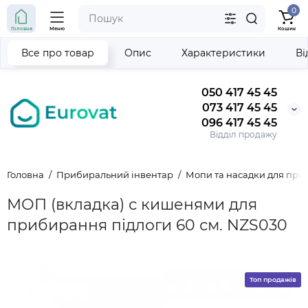
0
Головна
Меню
Кошик
Все про товар
Опис
Характеристики
Ві
050 417 45 45
073 417 45 45
096 417 45 45
Відділ продажу
Головна
Прибиральний інвентар
Мопи та насадки для пр
МОП (вкладка) с кишенями для
прибирання підлоги 60 см. NZS030
Топ продажів