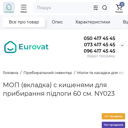
0
Головна
Меню
Кошик
Все про товар
Опис
Характеристики
Ві
050 417 45 45
073 417 45 45
096 417 45 45
Відділ продажу
Головна
Прибиральний інвентар
Мопи та насадки для пр
МОП (вкладка) с кишенями для
прибирання підлоги 60 см. NY023
Хіт продажу
Топ продажів