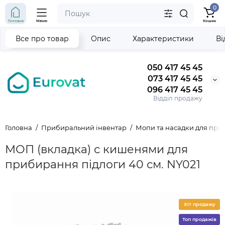
0
Головна
Меню
Кошик
Все про товар
Опис
Характеристики
Ві
050 417 45 45
073 417 45 45
096 417 45 45
Відділ продажу
Головна
Прибиральний інвентар
Мопи та насадки для пр
МОП (вкладка) с кишенями для
прибирання підлоги 40 см. NY021
Хіт продажу
Топ продажів