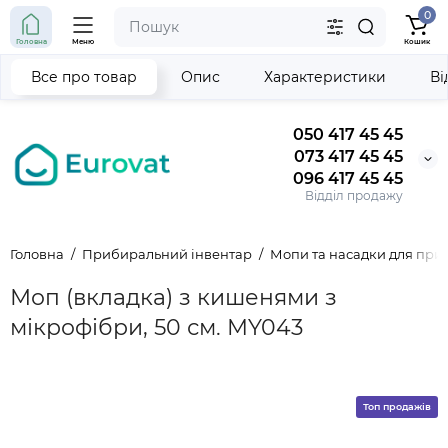
0
Головна
Меню
Кошик
Все про товар
Опис
Характеристики
Ві
050 417 45 45
073 417 45 45
096 417 45 45
Відділ продажу
Головна
Прибиральний інвентар
Мопи та насадки для пр
Моп (вкладка) з кишенями з
мікрофібри, 50 см. MY043
Топ продажів