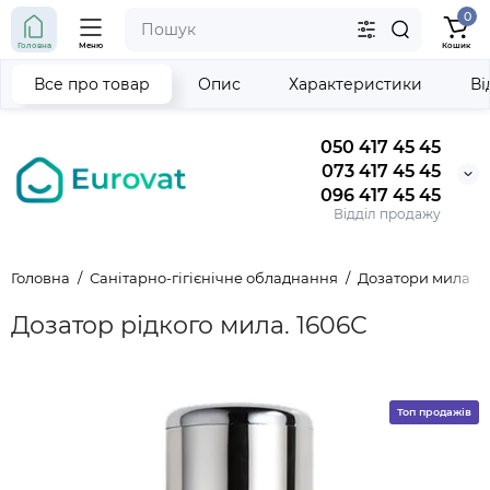
0
Головна
Меню
Кошик
Все про товар
Опис
Характеристики
Ві
050 417 45 45
073 417 45 45
096 417 45 45
Відділ продажу
Головна
Санітарно-гігієнічне обладнання
Дозатори мила
Дозатор рідкого мила. 1606С
Топ продажів