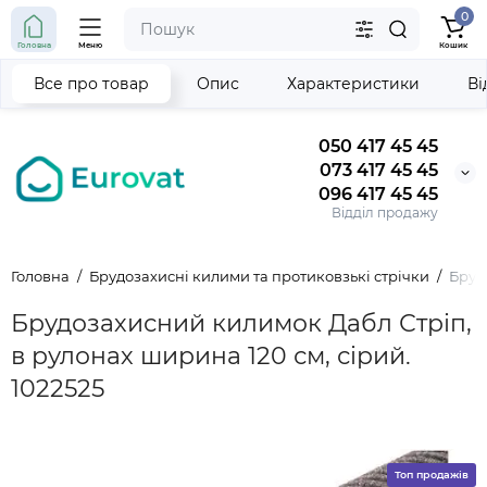
0
Головна
Меню
Кошик
Все про товар
Опис
Характеристики
Ві
050 417 45 45
073 417 45 45
096 417 45 45
Відділ продажу
Головна
Брудозахисні килими та протиковзькі стрічки
Бруд
Брудозахисний килимок Дабл Стріп,
в рулонах ширина 120 см, сірий.
1022525
Топ продажів