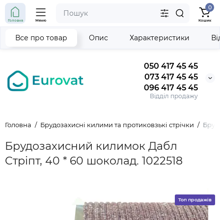
0
Головна
Меню
Кошик
Все про товар
Опис
Характеристики
Ві
050 417 45 45
073 417 45 45
096 417 45 45
Відділ продажу
Головна
Брудозахисні килими та протиковзькі стрічки
Бруд
Брудозахисний килимок Дабл
Стріпт, 40 * 60 шоколад. 1022518
Топ продажів