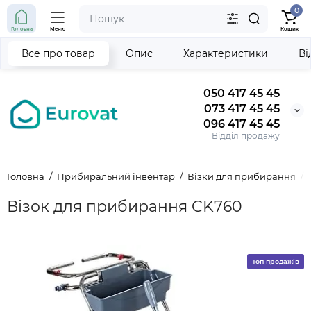
0
Головна
Меню
Кошик
Все про товар
Опис
Характеристики
Ві
050 417 45 45
073 417 45 45
096 417 45 45
Відділ продажу
Головна
Прибиральний інвентар
Візки для прибирання
Візок для прибирання CK760
Топ продажів