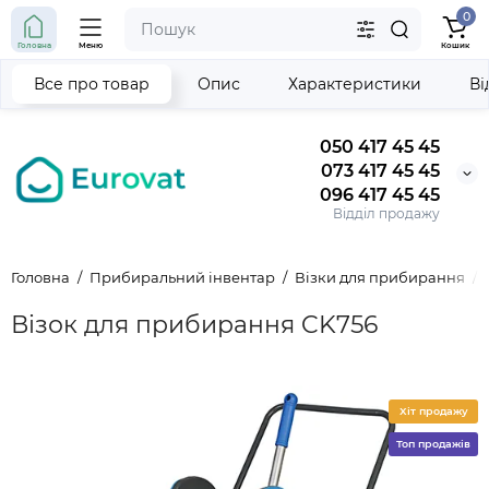
0
Головна
Меню
Кошик
Все про товар
Опис
Характеристики
Ві
050 417 45 45
073 417 45 45
096 417 45 45
Відділ продажу
Головна
Прибиральний інвентар
Візки для прибирання
Візок для прибирання CK756
Хіт продажу
Топ продажів