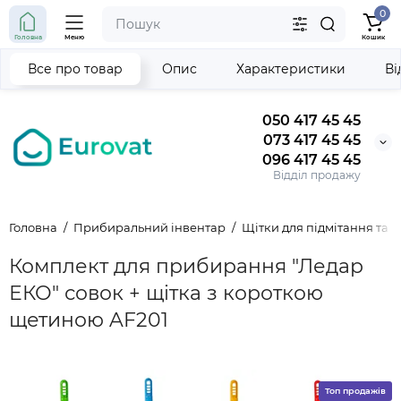
0
Головна
Меню
Кошик
Все про товар
Опис
Характеристики
Ві
050 417 45 45
073 417 45 45
096 417 45 45
Відділ продажу
Головна
Прибиральний інвентар
Щітки для підмітання та
Комплект для прибирання "Ледар
ЕКО" совок + щітка з короткою
щетиною AF201
Топ продажів