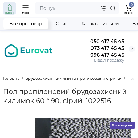
0
Головна
Меню
Кошик
Все про товар
Опис
Характеристики
Ві
050 417 45 45
073 417 45 45
096 417 45 45
Відділ продажу
Головна
Брудозахисні килими та протиковзькі стрічки
Полі
Поліпропіленовий брудозахисний
килимок 60 * 90, сірий. 1022516
Топ продажів