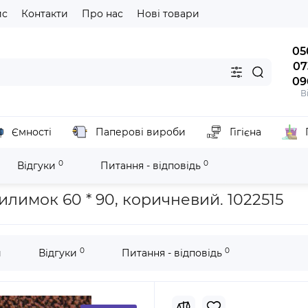
йс
Контакти
Про нас
Нові товари
05
07
09
В
Ємності
Паперові вироби
Гігієна
0
0
Відгуки
Питання - відповідь
ліпропіленовий брудозахисний килимок 60 * 90, коричневий. 102
лимок 60 * 90, коричневий. 1022515
0
0
и
Відгуки
Питання - відповідь