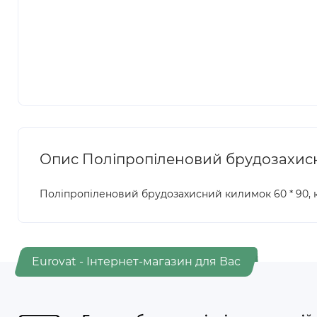
Опис Поліпропіленовий брудозахисни
Поліпропіленовий брудозахисний килимок 60 * 90, ко
Eurovat - Інтернет-магазин для Вас