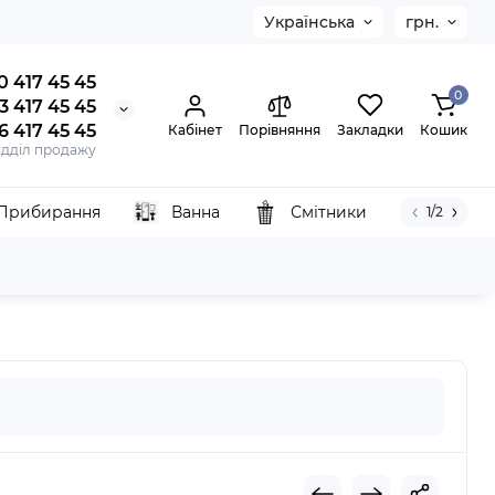
Українська
грн.
0 417 45 45
0
3 417 45 45
6 417 45 45
Кабінет
Порівняння
Закладки
Кошик
ідділ продажу
Прибирання
Ванна
Смітники
1/2
2515