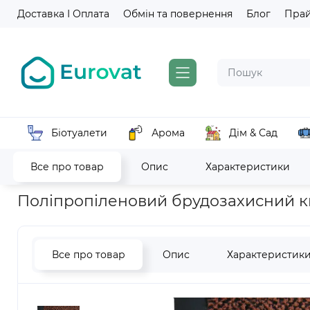
Доставка І Оплата
Обмін та повернення
Блог
Пра
Біотуалети
Арома
Дім & Сад
Все про товар
Опис
Характеристики
Головна
Брудозахисні килими та протиковзькі стрічки
По
Поліпропіленовий брудозахисний ки
Все про товар
Опис
Характеристик