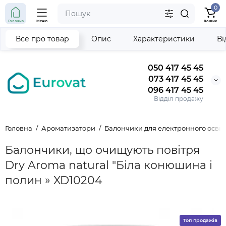
0
Головна
Меню
Кошик
Все про товар
Опис
Характеристики
Ві
050 417 45 45
073 417 45 45
096 417 45 45
Відділ продажу
Головна
Ароматизатори
Балончики для електронного освіж
Балончики, що очищують повітря
Dry Aroma natural "Біла конюшина і
полин » XD10204
Топ продажів