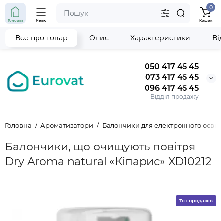
0
Головна
Меню
Кошик
Все про товар
Опис
Характеристики
Ві
050 417 45 45
073 417 45 45
096 417 45 45
Відділ продажу
Головна
Ароматизатори
Балончики для електронного освіж
Балончики, що очищують повітря
Dry Aroma natural «Кіпарис» XD10212
Топ продажів